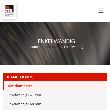
M
ENKELWANDIG
Home
Producten
Enkelwandig
DIAMETER (MM)
Alle diameters
Enkelwandig
--- mm
Enkelwandig
60 mm