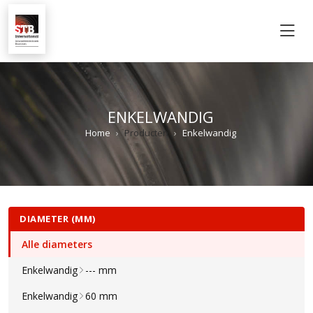
M
ENKELWANDIG
Home
Producten
Enkelwandig
DIAMETER (MM)
Alle diameters
Enkelwandig
--- mm
Enkelwandig
60 mm